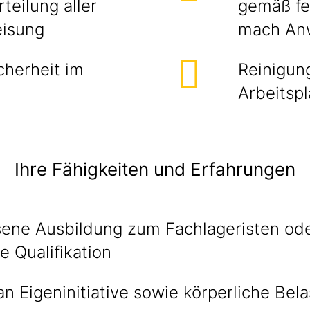
eilung aller
gemäß fe
eisung
mach An
cherheit im
Reinigun
Arbeitsp
Ihre Fähigkeiten und Erfahrungen
ene Ausbildung zum Fachlageristen ode
e Qualifikation
 Eigeninitiative sowie körperliche Bela