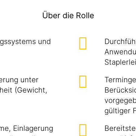
Über die Rolle
ngssystems und
Durchführ
Anwendun
Staplerl
rung unter
Terminge
heit (Gewicht,
Berücksi
)
vorgegeb
gültiger
e, Einlagerung
Bereitste