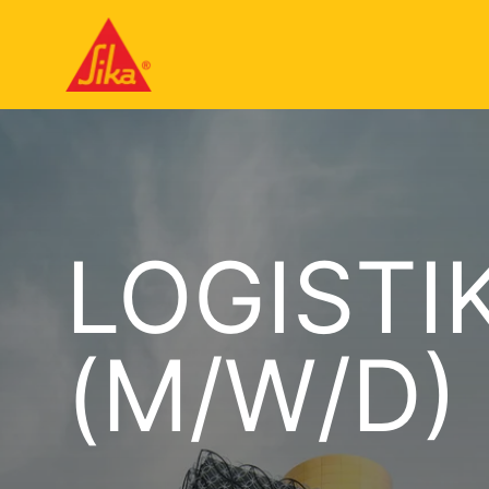
LOGISTI
(M/W/D)