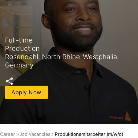
Full-time
Production
Rosendahl, North Rhine-Westphalia,
Germany
Apply Now
Career
Job Vacancies
Produktionsmitarbeiter (m/w/d)