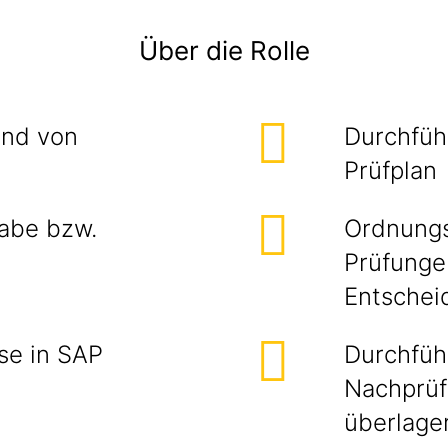
Über die Rolle
and von
Durchfüh
Prüfplan
abe bzw.
Ordnungs
Prüfunge
Entsche
se in SAP
Durchfüh
Nachprüf
überlage