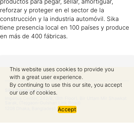
productos para pegar, sellar, amortiguar,
reforzar y proteger en el sector de la
construcción y la industria automóvil. Sika
tiene presencia local en 100 países y produce
en más de 400 fábricas.
This website uses cookies to provide you
with a great user experience.
By continuing to use this our site, you accept
Sika Bangladesh Ltd.
our use of cookies.
Impetus Center, 242/B, (8th Floor), Bir Uttam Mir Shawkat
Sarak, (Tejgaon-Gulshan Link Road)
1208
Dhaka, Bangladesh
Accept