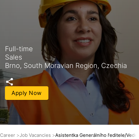
Full-time
Sales
Brno, South Moravian Region, Czechia
Apply Now
Career
Job Vacancies
Asistentka Generálního ředitele/Veden