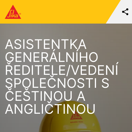
ASISTENTKA
GENERÁLNÍHO
ŘEDITELE/VEDENÍ
SPOLEČNOSTI S
ČEŠTINOU A
ANGLIČTINOU