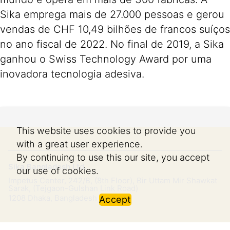
Sika emprega mais de 27.000 pessoas e gerou
vendas de CHF 10,49 bilhões de francos suíços
no ano fiscal de 2022. No final de 2019, a Sika
ganhou o Swiss Technology Award por uma
inovadora tecnologia adesiva.
This website uses cookies to provide you
with a great user experience.
By continuing to use this our site, you accept
Sika Bangladesh Ltd.
our use of cookies.
Impetus Center, 242/B, (8th Floor), Bir Uttam Mir Shawkat
Sarak, (Tejgaon-Gulshan Link Road)
1208
Dhaka, Bangladesh
Accept