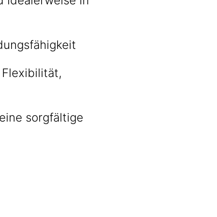
 idealerweise in
dungsfähigkeit
lexibilität,
ine sorgfältige