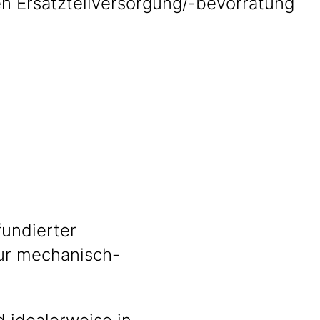
en Ersatzteilversorgung/-bevorratung
undierter
tur mechanisch-