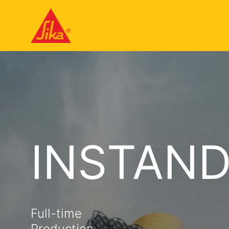
INSTAND
Full-time
Production