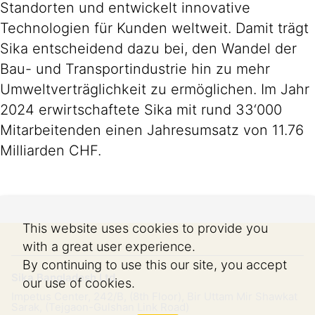
Standorten und entwickelt innovative
Technologien für Kunden weltweit. Damit trägt
Sika entscheidend dazu bei, den Wandel der
Bau- und Transportindustrie hin zu mehr
Umweltverträglichkeit zu ermöglichen. Im Jahr
2024 erwirtschaftete Sika mit rund 33‘000
Mitarbeitenden einen Jahresumsatz von 11.76
Milliarden CHF.
This website uses cookies to provide you
with a great user experience.
By continuing to use this our site, you accept
Sika Bangladesh Ltd.
our use of cookies.
Impetus Center, 242/B, (8th Floor), Bir Uttam Mir Shawkat
Sarak, (Tejgaon-Gulshan Link Road)