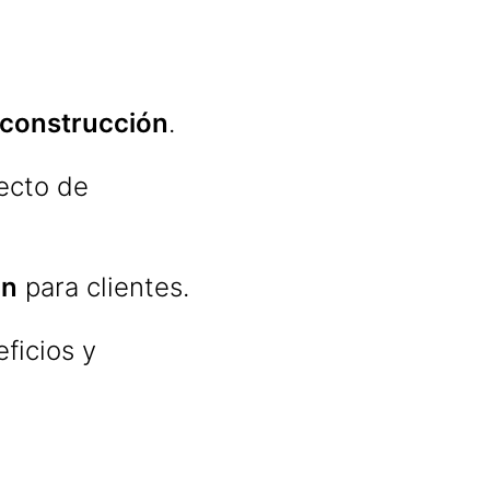
 construcción
.
ecto de
ón
para clientes.
ficios y