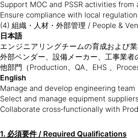
Support MOC and PSSR activities from 
Ensure compliance with local regulation
(4) 組織・人材・外部管理 / People & Vend
日本語
エンジニアリングチームの育成および業
外部ベンダー、設備メーカー、工事業者
他部門（Production、QA、EHS 、Proc
English
Manage and develop engineering tea
Select and manage equipment suppliers
Collaborate cross‑functionally with Pr
1.
必須要件
/ Required Qualifications