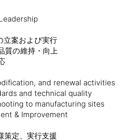
eadership
の立案および実行
品質の維持・向上
応
ification, and renewal activities
ards and technical quality
hooting to manufacturing sites
nt & Improvement
仕様策定、実行支援