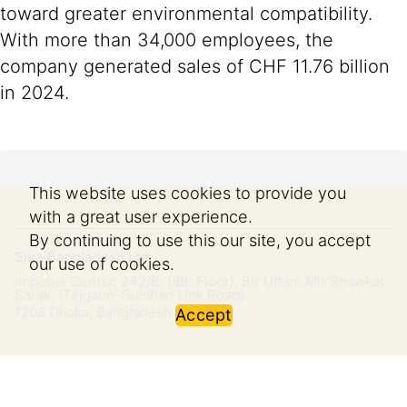
toward greater environmental compatibility.
With more than 34,000 employees, the
company generated sales of CHF 11.76 billion
in 2024.
This website uses cookies to provide you
with a great user experience.
By continuing to use this our site, you accept
Sika Bangladesh Ltd.
our use of cookies.
Impetus Center, 242/B, (8th Floor), Bir Uttam Mir Shawkat
Sarak, (Tejgaon-Gulshan Link Road)
1208
Dhaka, Bangladesh
Accept
Imprint
Legal Notice